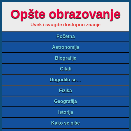
Opšte obrazovanje
Uvek i svugde dostupno znanje
Početna
Astronomija
Biografije
Citati
Dogodilo se…
Fizika
Geografija
Istorija
Kako se piše