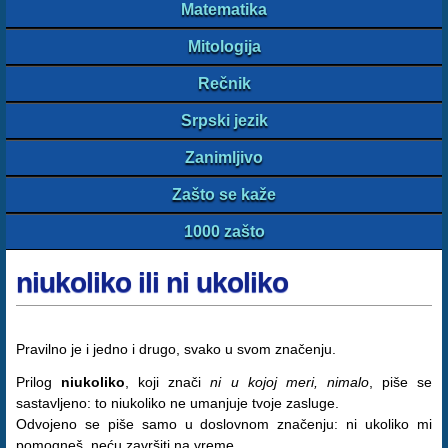
Matematika
Mitologija
Rečnik
Srpski jezik
Zanimljivo
Zašto se kaže
1000 zašto
niukoliko ili ni ukoliko
Pravilno je i jedno i drugo, svako u svom značenju.
Prilog
niukoliko
, koji znači
ni u kojoj meri, nimalo
, piše se
sastavljeno: to niukoliko ne umanjuje tvoje zasluge.
Odvojeno se piše samo u doslovnom značenju: ni ukoliko mi
pomogneš, neću završiti na vreme.