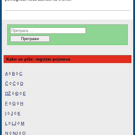
Kako se piše: registar pojmova
A
◊
B
◊
C
Č
◊
Ć
◊
D
DŽ
◊
Đ
◊
E
F
◊
G
◊
H
I
◊
J
◊
K
L
◊
LJ
◊
M
N
◊
NJ
◊
O