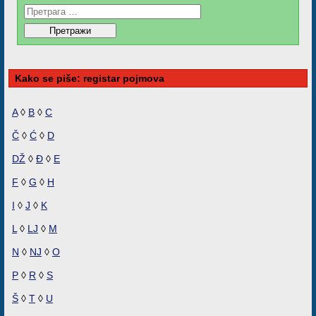
Kako se piše: registar pojmova
A
◊
B
◊
C
Č
◊
Ć
◊
D
DŽ
◊
Đ
◊
E
F
◊
G
◊
H
I
◊
J
◊
K
L
◊
LJ
◊
M
N
◊
NJ
◊
O
P
◊
R
◊
S
Š
◊
T
◊
U