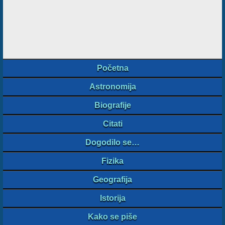
Početna
Astronomija
Biografije
Citati
Dogodilo se…
Fizika
Geografija
Istorija
Kako se piše