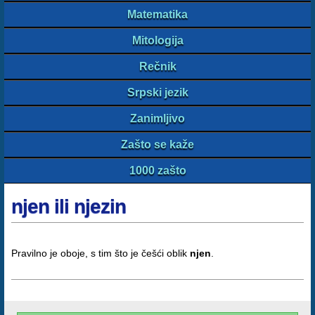
Matematika
Mitologija
Rečnik
Srpski jezik
Zanimljivo
Zašto se kaže
1000 zašto
njen ili njezin
Pravilno je oboje, s tim što je češći oblik
njen
.