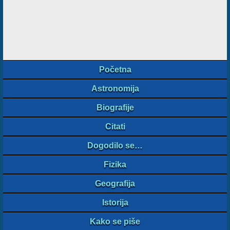
Početna
Astronomija
Biografije
Citati
Dogodilo se…
Fizika
Geografija
Istorija
Kako se piše