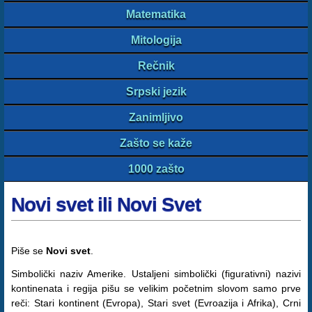
Matematika
Mitologija
Rečnik
Srpski jezik
Zanimljivo
Zašto se kaže
1000 zašto
Novi svet ili Novi Svet
Piše se
Novi svet
.
Simbolički naziv Amerike. Ustaljeni simbolički (figurativni) nazivi
kontinenata i regija pišu se velikim početnim slovom samo prve
reči: Stari kontinent (Evropa), Stari svet (Evroazija i Afrika), Crni