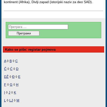
kontinent (Afrika), Divlji zapad (istorijski naziv za deo SAD).
Kako se piše: registar pojmova
A
◊
B
◊
C
Č
◊
Ć
◊
D
DŽ
◊
Đ
◊
E
F
◊
G
◊
H
I
◊
J
◊
K
L
◊
LJ
◊
M