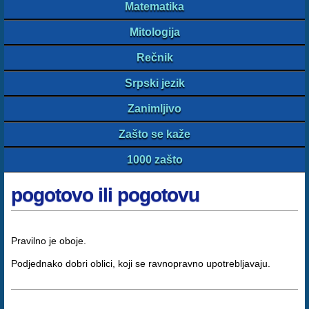
Matematika
Mitologija
Rečnik
Srpski jezik
Zanimljivo
Zašto se kaže
1000 zašto
pogotovo ili pogotovu
Pravilno je oboje.
Podjednako dobri oblici, koji se ravnopravno upotrebljavaju.