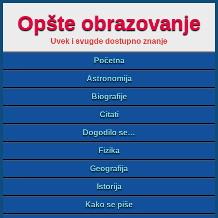
Opšte obrazovanje
Uvek i svugde dostupno znanje
Početna
Astronomija
Biografije
Citati
Dogodilo se…
Fizika
Geografija
Istorija
Kako se piše