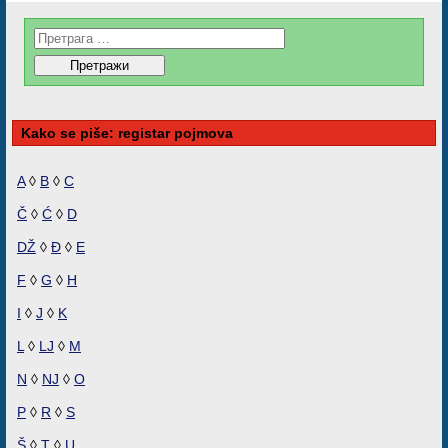
Kako se piše: registar pojmova
A
◊
B
◊
C
Č
◊
Ć
◊
D
DŽ
◊
Đ
◊
E
F
◊
G
◊
H
I
◊
J
◊
K
L
◊
LJ
◊
M
N
◊
NJ
◊
O
P
◊
R
◊
S
Š
◊
T
◊
U