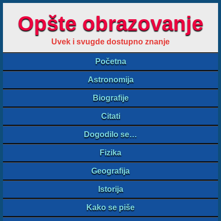
Opšte obrazovanje
Uvek i svugde dostupno znanje
Početna
Astronomija
Biografije
Citati
Dogodilo se…
Fizika
Geografija
Istorija
Kako se piše