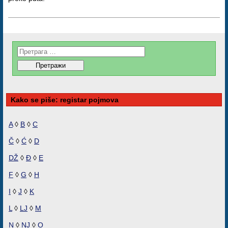
Kako se piše: registar pojmova
A
◊
B
◊
C
Č
◊
Ć
◊
D
DŽ
◊
Đ
◊
E
F
◊
G
◊
H
I
◊
J
◊
K
L
◊
LJ
◊
M
N
◊
NJ
◊
O