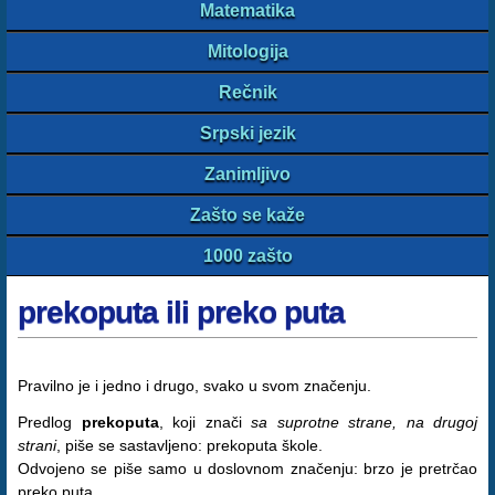
Matematika
Mitologija
Rečnik
Srpski jezik
Zanimljivo
Zašto se kaže
1000 zašto
prekoputa ili preko puta
Pravilno je i jedno i drugo, svako u svom značenju.
Predlog
prekoputa
, koji znači
sa suprotne strane, na drugoj
strani
, piše se sastavljeno: prekoputa škole.
Odvojeno se piše samo u doslovnom značenju: brzo je pretrčao
preko puta.