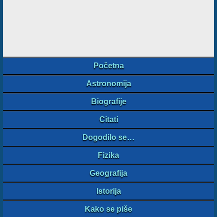
Početna
Astronomija
Biografije
Citati
Dogodilo se…
Fizika
Geografija
Istorija
Kako se piše