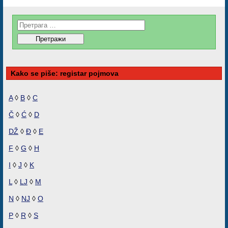
Kako se piše: registar pojmova
A
◊
B
◊
C
Č
◊
Ć
◊
D
DŽ
◊
Đ
◊
E
F
◊
G
◊
H
I
◊
J
◊
K
L
◊
LJ
◊
M
N
◊
NJ
◊
O
P
◊
R
◊
S