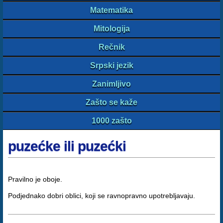
Matematika
Mitologija
Rečnik
Srpski jezik
Zanimljivo
Zašto se kaže
1000 zašto
puzećke ili puzećki
Pravilno je oboje.
Podjednako dobri oblici, koji se ravnopravno upotrebljavaju.