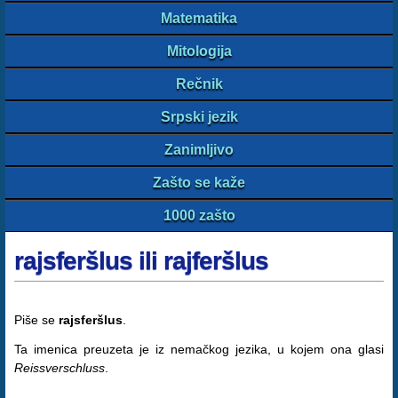
Matematika
Mitologija
Rečnik
Srpski jezik
Zanimljivo
Zašto se kaže
1000 zašto
rajsferšlus ili rajferšlus
Piše se
rajsferšlus
.
Ta imenica preuzeta je iz nemačkog jezika, u kojem ona glasi
Reissverschluss
.