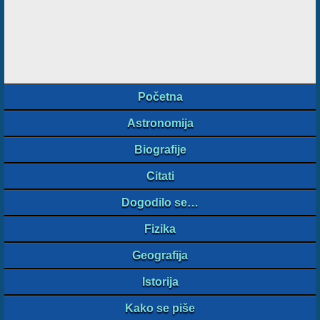
Početna
Astronomija
Biografije
Citati
Dogodilo se…
Fizika
Geografija
Istorija
Kako se piše