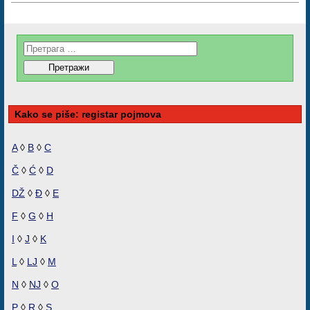
Kako se piše: registar pojmova
A
◊
B
◊
C
Č
◊
Ć
◊
D
DŽ
◊
Đ
◊
E
F
◊
G
◊
H
I
◊
J
◊
K
L
◊
LJ
◊
M
N
◊
NJ
◊
O
P
◊
R
◊
S