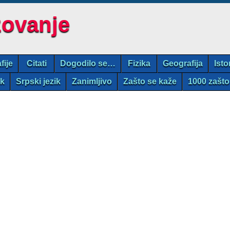
zovanje
fije
Citati
Dogodilo se…
Fizika
Geografija
Isto
ik
Srpski jezik
Zanimljivo
Zašto se kaže
1000 zašto