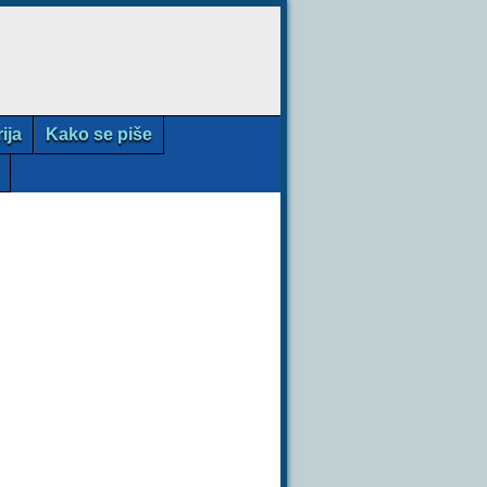
rija
Kako se piše