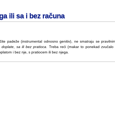
a ili sa i bez računa
čite padeže (instrumental odnosno genitiv), ne smatraju se pravilni
 doplate
,
sa ili bez pratioca
. Treba reći (makar to ponekad zvučalo 
latom i bez nje, s pratiocem ili bez njega.