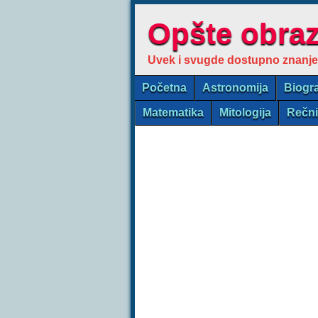
Opšte obra
Uvek i svugde dostupno znanje
Početna
Astronomija
Biogra
Matematika
Mitologija
Rečn