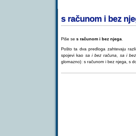
s računom i bez njeg
Piše se
s računom i bez njega
.
Pošto ta dva predloga zahtevaju razli
spojevi kao
sa i bez računa
,
sa i bez
glomazno): s računom i bez njega, s dop