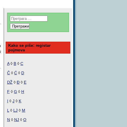
Kako se piše: registar
m
pojmova
i
A
◊
B
◊
C
Č
◊
Ć
◊
D
DŽ
◊
Đ
◊
E
F
◊
G
◊
H
I
◊
J
◊
K
L
◊
LJ
◊
M
N
◊
NJ
◊
O