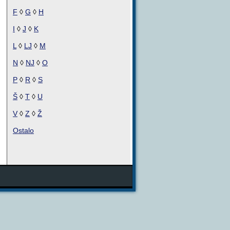
F
◊
G
◊
H
I
◊
J
◊
K
L
◊
LJ
◊
M
N
◊
NJ
◊
O
P
◊
R
◊
S
Š
◊
T
◊
U
V
◊
Z
◊
Ž
Ostalo