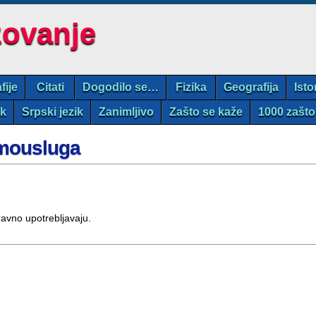
zovanje
fije
Citati
Dogodilo se…
Fizika
Geografija
Isto
ik
Srpski jezik
Zanimljivo
Zašto se kaže
1000 zašto
amousluga
ravno upotrebljavaju.