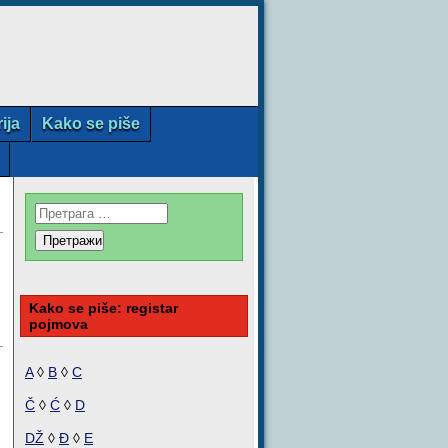
rija
Kako se piše
Kako se piše: registar
pojmova
A
◊
B
◊
C
Č
◊
Ć
◊
D
DŽ
◊
Đ
◊
E