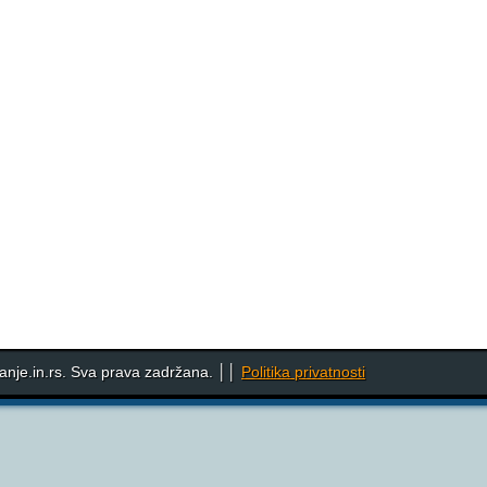
nje.in.rs. Sva prava zadržana. ││
Politika privatnosti