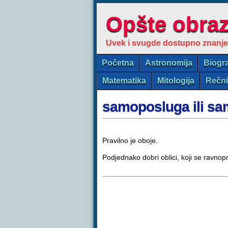
Opšte obra
Uvek i svugde dostupno znanje
Početna
Astronomija
Biogra
Matematika
Mitologija
Rečn
samoposluga ili s
Pravilno je oboje.
Podjednako dobri oblici, koji se ravnop