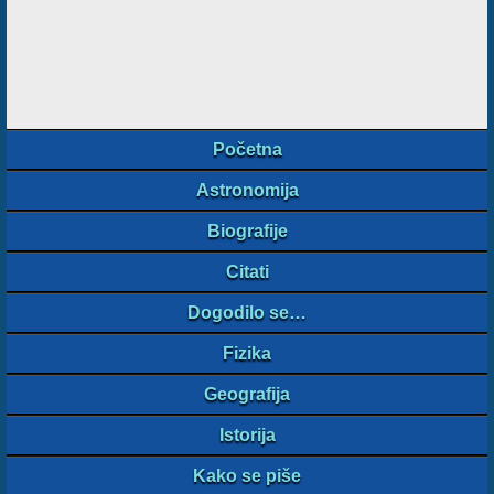
Početna
Astronomija
Biografije
Citati
Dogodilo se…
Fizika
Geografija
Istorija
Kako se piše