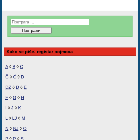
Kako se piše: registar pojmova
A
◊
B
◊
C
Č
◊
Ć
◊
D
DŽ
◊
Đ
◊
E
F
◊
G
◊
H
I
◊
J
◊
K
L
◊
LJ
◊
M
N
◊
NJ
◊
O
P
◊
R
◊
S