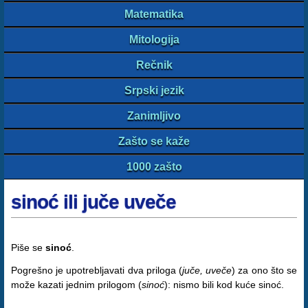
Matematika
Mitologija
Rečnik
Srpski jezik
Zanimljivo
Zašto se kaže
1000 zašto
sinoć ili juče uveče
Piše se
sinoć
.
Pogrešno je upotrebljavati dva priloga (
juče, uveče
) za ono što se
može kazati jednim prilogom (
sinoć
): nismo bili kod kuće sinoć.