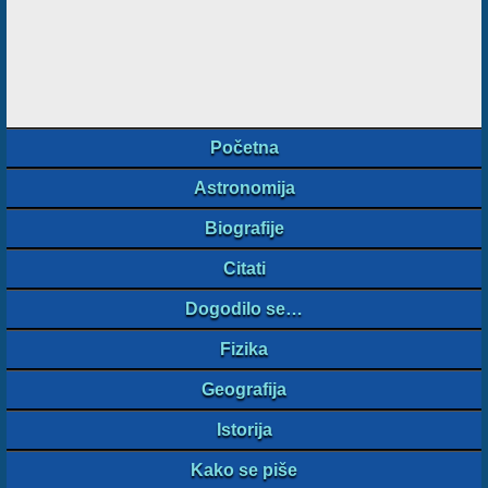
Početna
Astronomija
Biografije
Citati
Dogodilo se…
Fizika
Geografija
Istorija
Kako se piše