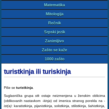
Matematika
Mitologija
Rečnik
Srpski jezik
Zanimljivo
Zašto se kaže
1000 zašto
turistkinja ili turiskinja
Piše se
turistkinja
.
Suglasnička grupa
stk
ostaje neizmenjena u ženskim oblicima
(oblikovanih nastavkom
-kinja
) od imenica stranog porekla na
-
ist(a)
: karatistkinja, pijanistkinja, solistkinja, stilistkinja, šahistkinja,