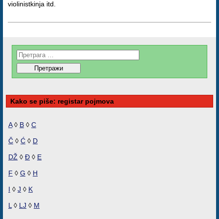
violinistkinja itd.
Kako se piše: registar pojmova
A
◊
B
◊
C
Č
◊
Ć
◊
D
DŽ
◊
Đ
◊
E
F
◊
G
◊
H
I
◊
J
◊
K
L
◊
LJ
◊
M