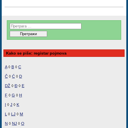
Kako se piše: registar pojmova
A
◊
B
◊
C
Č
◊
Ć
◊
D
DŽ
◊
Đ
◊
E
F
◊
G
◊
H
I
◊
J
◊
K
L
◊
LJ
◊
M
N
◊
NJ
◊
O