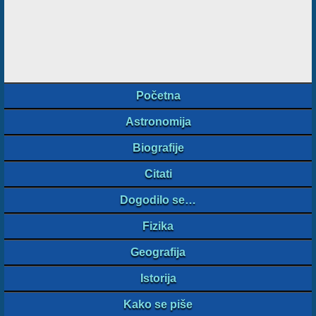
Početna
Astronomija
Biografije
Citati
Dogodilo se…
Fizika
Geografija
Istorija
Kako se piše