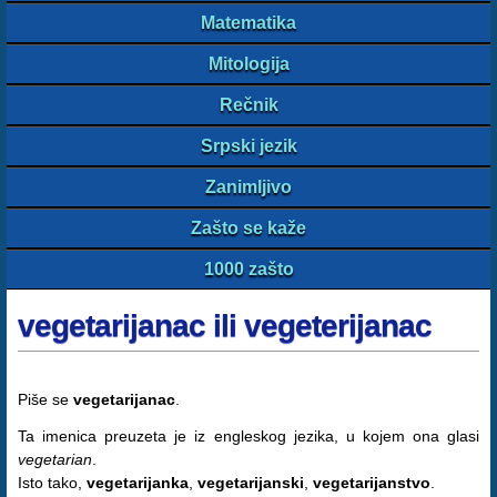
Matematika
Mitologija
Rečnik
Srpski jezik
Zanimljivo
Zašto se kaže
1000 zašto
vegetarijanac ili vegeterijanac
Piše se
vegetarijanac
.
Ta imenica preuzeta je iz engleskog jezika, u kojem ona glasi
vegetarian
.
Isto tako,
vegetarijanka
,
vegetarijanski
,
vegetarijanstvo
.