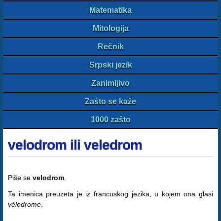
Matematika
Mitologija
Rečnik
Srpski jezik
Zanimljivo
Zašto se kaže
1000 zašto
velodrom ili veledrom
Piše se
velodrom
.
Ta imenica preuzeta je iz francuskog jezika, u kojem ona glasi
vélodrome
.