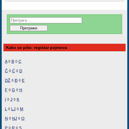
Kako se piše: registar pojmova
A
◊
B
◊
C
Č
◊
Ć
◊
D
DŽ
◊
Đ
◊
E
F
◊
G
◊
H
I
◊
J
◊
K
L
◊
LJ
◊
M
N
◊
NJ
◊
O
P
◊
R
◊
S