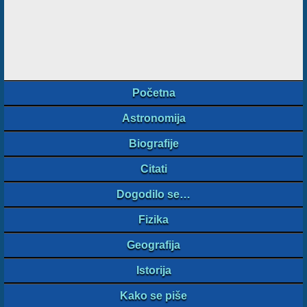
Početna
Astronomija
Biografije
Citati
Dogodilo se…
Fizika
Geografija
Istorija
Kako se piše