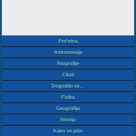
Početna
Astronomija
Biografije
Citati
Dogodilo se…
Fizika
Geografija
Istorija
Kako se piše