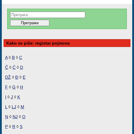
Kako se piše: registar pojmova
A
◊
B
◊
C
Č
◊
Ć
◊
D
DŽ
◊
Đ
◊
E
F
◊
G
◊
H
I
◊
J
◊
K
L
◊
LJ
◊
M
N
◊
NJ
◊
O
P
◊
R
◊
S