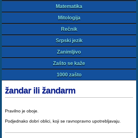
Matematika
Mitologija
Rečnik
Srpski jezik
Zanimljivo
Zašto se kaže
1000 zašto
žandar ili žandarm
Pravilno je oboje.
Podjednako dobri oblici, koji se ravnopravno upotrebljavaju.