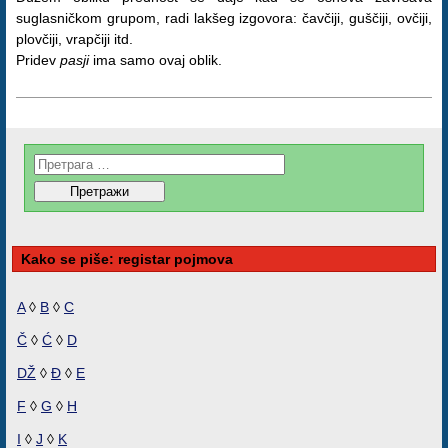
suglasničkom grupom, radi lakšeg izgovora: čavčiji, guščiji, ovčiji,
plovčiji, vrapčiji itd.
Pridev
pasji
ima samo ovaj oblik.
Kako se piše: registar pojmova
A
◊
B
◊
C
Č
◊
Ć
◊
D
DŽ
◊
Đ
◊
E
F
◊
G
◊
H
I
◊
J
◊
K