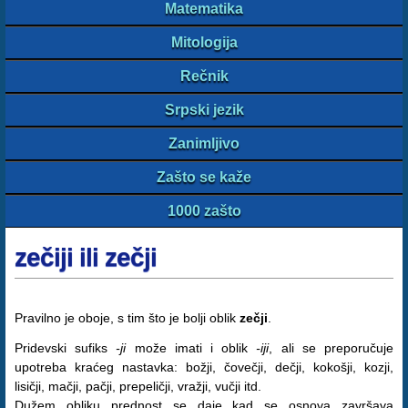
Matematika
Mitologija
Rečnik
Srpski jezik
Zanimljivo
Zašto se kaže
1000 zašto
zečiji ili zečji
Pravilno je oboje, s tim što je bolji oblik
zečji
.
Pridevski sufiks
-ji
može imati i oblik
-iji
, ali se preporučuje
upotreba kraćeg nastavka: božji, čovečji, dečji, kokošji, kozji,
lisičji, mačji, pačji, prepeličji, vražji, vučji itd.
Dužem obliku prednost se daje kad se osnova završava