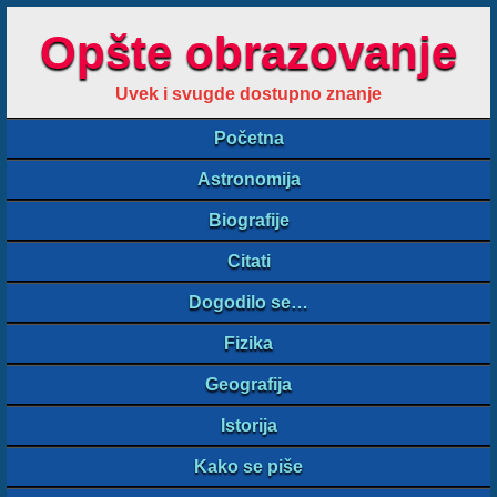
Opšte obrazovanje
Uvek i svugde dostupno znanje
Početna
Astronomija
Biografije
Citati
Dogodilo se…
Fizika
Geografija
Istorija
Kako se piše