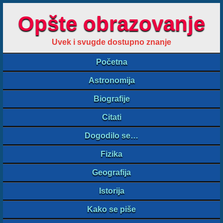
Opšte obrazovanje
Uvek i svugde dostupno znanje
Početna
Astronomija
Biografije
Citati
Dogodilo se…
Fizika
Geografija
Istorija
Kako se piše