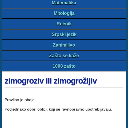
Matematika
Mitologija
Rečnik
Srpski jezik
Zanimljivo
Zašto se kaže
1000 zašto
zimogroziv ili zimogrožljiv
Pravilno je oboje.
Podjednako dobri oblici, koji se ravnopravno upotrebljavaju.