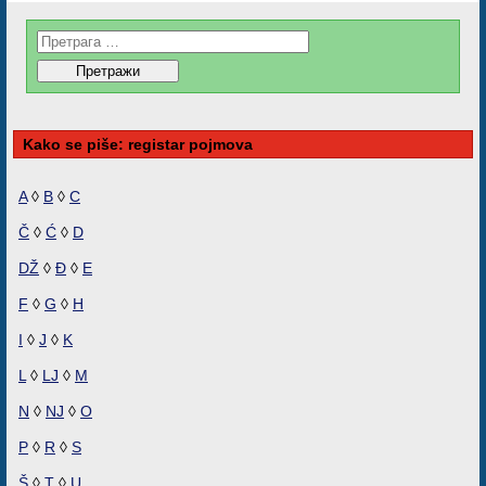
Kako se piše: registar pojmova
A
◊
B
◊
C
Č
◊
Ć
◊
D
DŽ
◊
Đ
◊
E
F
◊
G
◊
H
I
◊
J
◊
K
L
◊
LJ
◊
M
N
◊
NJ
◊
O
P
◊
R
◊
S
Š
◊
T
◊
U