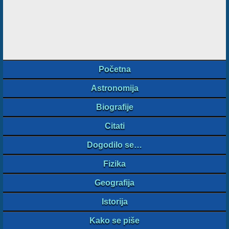
Početna
Astronomija
Biografije
Citati
Dogodilo se…
Fizika
Geografija
Istorija
Kako se piše