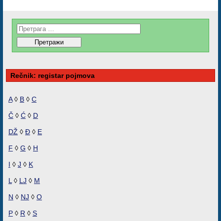
Rečnik: registar pojmova
A
◊
B
◊
C
Č
◊
Ć
◊
D
DŽ
◊
Đ
◊
E
F
◊
G
◊
H
I
◊
J
◊
K
L
◊
LJ
◊
M
N
◊
NJ
◊
O
P
◊
R
◊
S