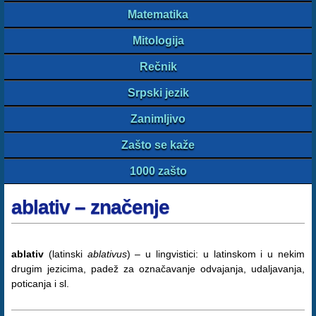
Matematika
Mitologija
Rečnik
Srpski jezik
Zanimljivo
Zašto se kaže
1000 zašto
ablativ – značenje
ablativ
(latinski
ablativus
) – u lingvistici: u latinskom i u nekim
drugim jezicima, padež za označavanje odvajanja, udaljavanja,
poticanja i sl.