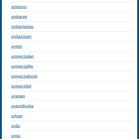
unisono
unitaran
unitarijanac
unitarizam
unitet
univerzalan
univerzalije
univerzalnost
univerzitet
uragan
uravnilovka
urban
urdu
urea