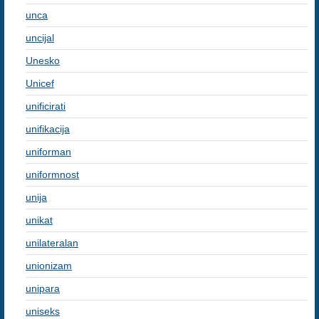
unca
uncijal
Unesko
Unicef
unificirati
unifikacija
uniforman
uniformnost
unija
unikat
unilateralan
unionizam
unipara
uniseks