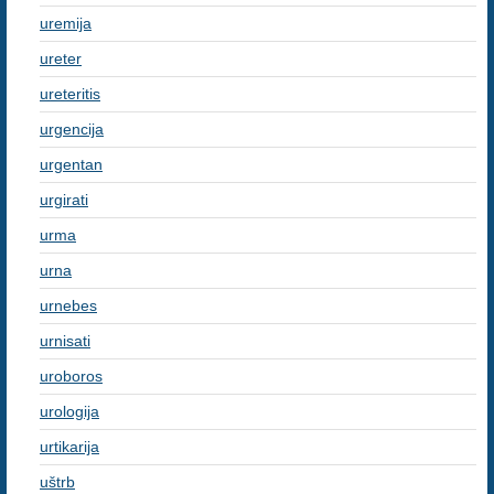
uremija
ureter
ureteritis
urgencija
urgentan
urgirati
urma
urna
urnebes
urnisati
uroboros
urologija
urtikarija
uštrb