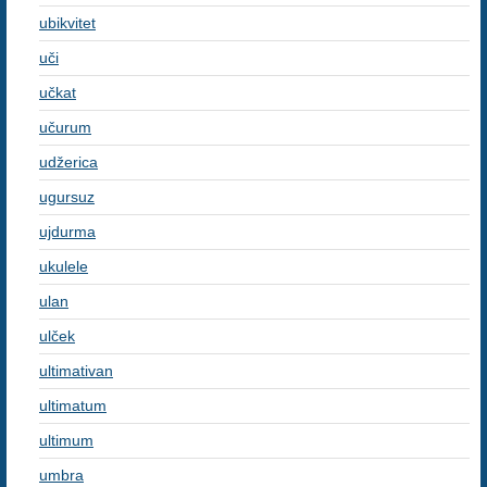
ubikvitet
uči
učkat
učurum
udžerica
ugursuz
ujdurma
ukulele
ulan
ulček
ultimativan
ultimatum
ultimum
umbra