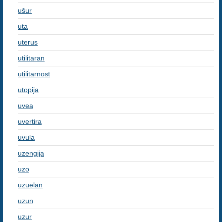
ušur
uta
uterus
utilitaran
utilitarnost
utopija
uvea
uvertira
uvula
uzengija
uzo
uzuelan
uzun
uzur