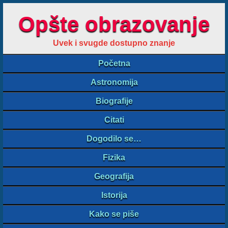
Opšte obrazovanje
Uvek i svugde dostupno znanje
Početna
Astronomija
Biografije
Citati
Dogodilo se…
Fizika
Geografija
Istorija
Kako se piše