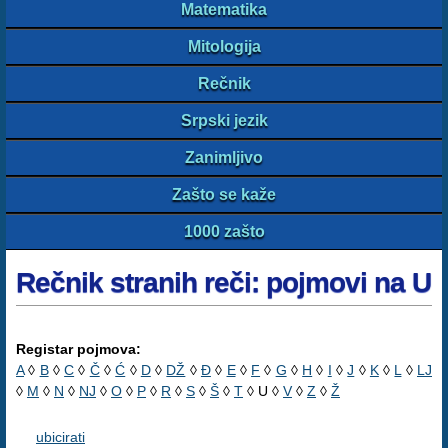
Matematika
Mitologija
Rečnik
Srpski jezik
Zanimljivo
Zašto se kaže
1000 zašto
Rečnik stranih reči: pojmovi na U
Registar pojmova:
A
◊
B
◊
C
◊
Č
◊
Ć
◊
D
◊
DŽ
◊
Đ
◊
E
◊
F
◊
G
◊
H
◊
I
◊
J
◊
K
◊
L
◊
LJ
◊
M
◊
N
◊
NJ
◊
O
◊
P
◊
R
◊
S
◊
Š
◊
T
◊ U ◊
V
◊
Z
◊
Ž
ubicirati