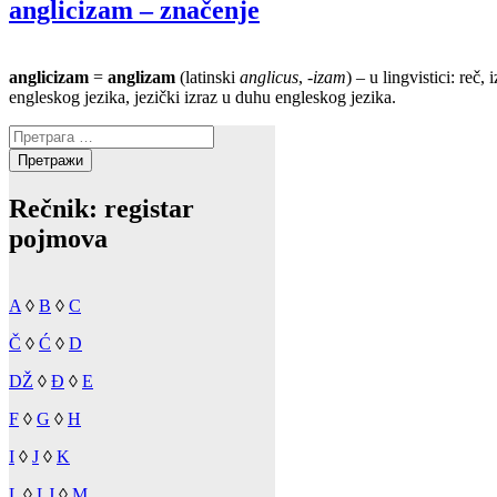
anglicizam – značenje
anglicizam
=
anglizam
(latinski
anglicus
,
-izam
) – u lingvistici: reč,
engleskog jezika, jezički izraz u duhu engleskog jezika.
Претрага
за:
Rečnik: registar
pojmova
A
◊
B
◊
C
Č
◊
Ć
◊
D
DŽ
◊
Đ
◊
E
F
◊
G
◊
H
I
◊
J
◊
K
L
◊
LJ
◊
M