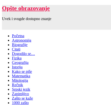
Opšte obrazovanje
Uvek i svugde dostupno znanje
Početna
Astronomija
Biografije
Citati
Dogodilo se…
Fizika
Geografija
Istorija
Kako se piše
Matematika
Mitologija
Rečnik
Srpski jezik
Zanimljivo
Zašto se kaže
1000 zašto