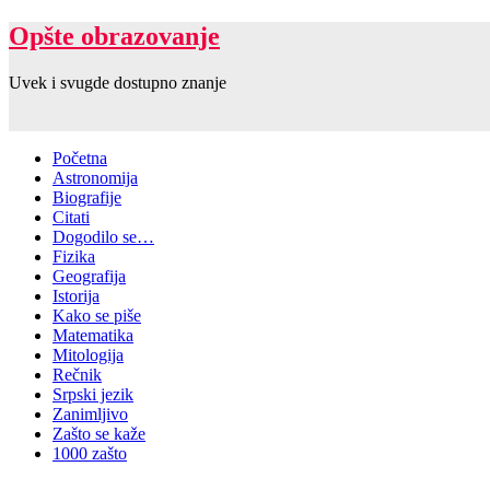
Opšte obrazovanje
Uvek i svugde dostupno znanje
Početna
Astronomija
Biografije
Citati
Dogodilo se…
Fizika
Geografija
Istorija
Kako se piše
Matematika
Mitologija
Rečnik
Srpski jezik
Zanimljivo
Zašto se kaže
1000 zašto