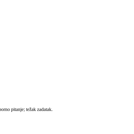
sporno pitanje; težak zadatak.