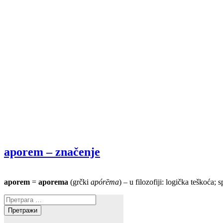
aporem – značenje
aporem
=
aporema
(grčki
apórēma
) – u filozofiji: logička teškoća; 
Претрага
за: