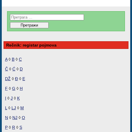
Rečnik: registar pojmova
A
◊
B
◊
C
Č
◊
Ć
◊
D
DŽ
◊
Đ
◊
E
F
◊
G
◊
H
I
◊
J
◊
K
L
◊
LJ
◊
M
N
◊
NJ
◊
O
P
◊
R
◊
S