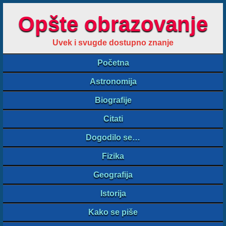
Opšte obrazovanje
Uvek i svugde dostupno znanje
Početna
Astronomija
Biografije
Citati
Dogodilo se…
Fizika
Geografija
Istorija
Kako se piše