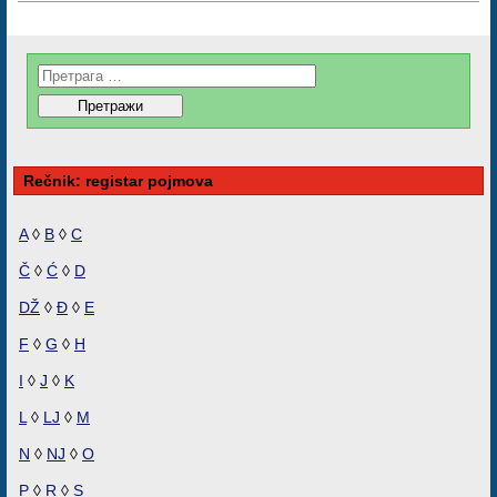
Rečnik: registar pojmova
A
◊
B
◊
C
Č
◊
Ć
◊
D
DŽ
◊
Đ
◊
E
F
◊
G
◊
H
I
◊
J
◊
K
L
◊
LJ
◊
M
N
◊
NJ
◊
O
P
◊
R
◊
S