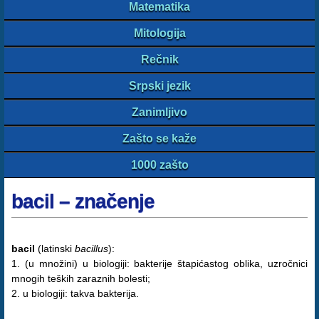
Matematika
Mitologija
Rečnik
Srpski jezik
Zanimljivo
Zašto se kaže
1000 zašto
bacil – značenje
bacil
(latinski
bacillus
):
1. (u množini) u biologiji: bakterije štapićastog oblika, uzročnici
mnogih teških zaraznih bolesti;
2. u biologiji: takva bakterija.