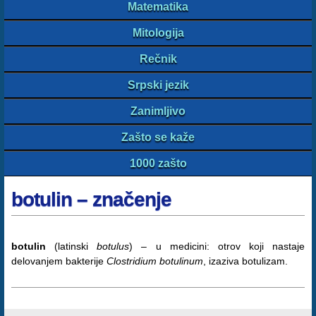
Matematika
Mitologija
Rečnik
Srpski jezik
Zanimljivo
Zašto se kaže
1000 zašto
botulin – značenje
botulin
(latinski
botulus
) – u medicini: otrov koji nastaje
delovanjem bakterije
Clostridium botulinum
, izaziva botulizam.