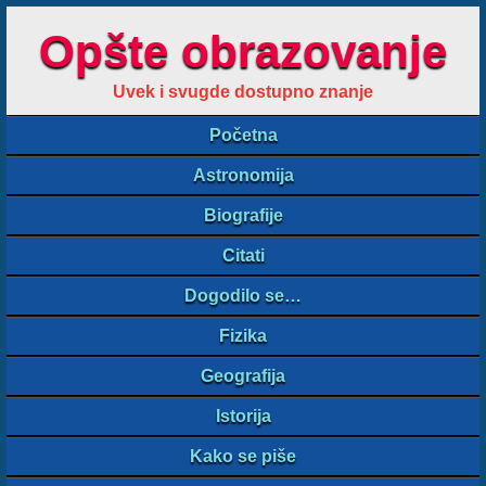
Opšte obrazovanje
Uvek i svugde dostupno znanje
Početna
Astronomija
Biografije
Citati
Dogodilo se…
Fizika
Geografija
Istorija
Kako se piše