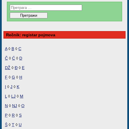
Rečnik: registar pojmova
A
◊
B
◊
C
Č
◊
Ć
◊
D
DŽ
◊
Đ
◊
E
F
◊
G
◊
H
I
◊
J
◊
K
L
◊
LJ
◊
M
N
◊
NJ
◊
O
P
◊
R
◊
S
Š
◊
T
◊
U