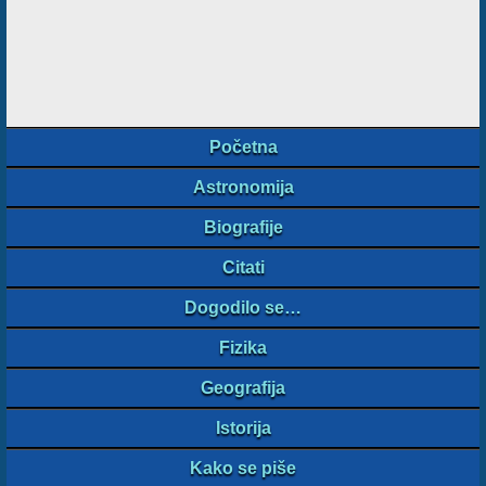
Početna
Astronomija
Biografije
Citati
Dogodilo se…
Fizika
Geografija
Istorija
Kako se piše