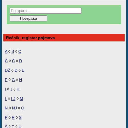
Rečnik: registar pojmova
A
◊
B
◊
C
Č
◊
Ć
◊
D
DŽ
◊
Đ
◊
E
F
◊
G
◊
H
I
◊
J
◊
K
L
◊
LJ
◊
M
N
◊
NJ
◊
O
P
◊
R
◊
S
Š
◊
T
◊
U