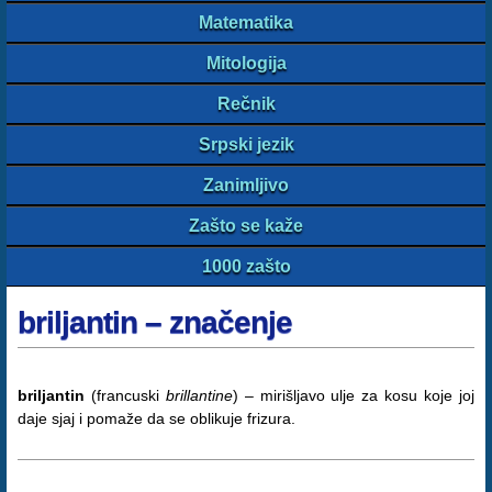
Matematika
Mitologija
Rečnik
Srpski jezik
Zanimljivo
Zašto se kaže
1000 zašto
briljantin – značenje
briljantin
(francuski
brillantine
) – mirišljavo ulje za kosu koje joj
daje sjaj i pomaže da se oblikuje frizura.