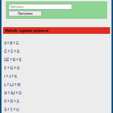
Rečnik: registar pojmova
A
◊
B
◊
C
Č
◊
Ć
◊
D
DŽ
◊
Đ
◊
E
F
◊
G
◊
H
I
◊
J
◊
K
L
◊
LJ
◊
M
N
◊
NJ
◊
O
P
◊
R
◊
S
Š
◊
T
◊
U