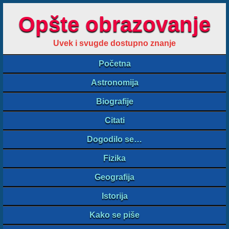
Opšte obrazovanje
Uvek i svugde dostupno znanje
Početna
Astronomija
Biografije
Citati
Dogodilo se…
Fizika
Geografija
Istorija
Kako se piše