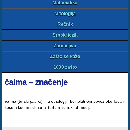
Matematika
Mitologija
Rečnik
Srpski jezik
Zanimljivo
Zašto se kaže
1000 zašto
čalma – značenje
čalma
(turski
çalma
) – u etnologiji: beli platneni povez oko fesa ili
kečeta kod muslimana, turban, saruk, ahmedija.