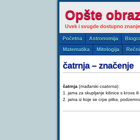
Opšte obra
Uvek i svugde dostupno znanje
Početna
Astronomija
Biogra
Matematika
Mitologija
Rečn
čatrnja – značenje
čatrnja
(mađarski
csatorna
):
1. jama za skupljanje kišnice s krova i
2. jama iz koje se crpe pitka, podzemn