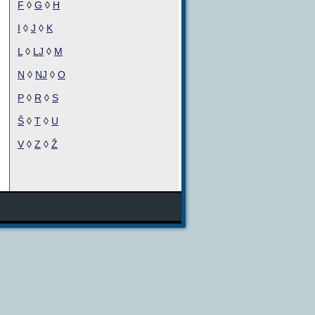
F
◊
G
◊
H
I
◊
J
◊
K
L
◊
LJ
◊
M
N
◊
NJ
◊
O
P
◊
R
◊
S
Š
◊
T
◊
U
V
◊
Z
◊
Ž