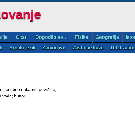
zovanje
fije
Citati
Dogodilo se…
Fizika
Geografija
Isto
ik
Srpski jezik
Zanimljivo
Zašto se kaže
1000 zašto
li s posebne nakapne površine;
a voda; bunar.