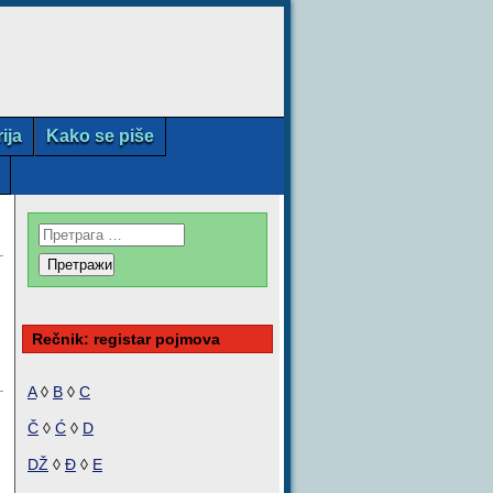
rija
Kako se piše
Rečnik: registar pojmova
A
◊
B
◊
C
Č
◊
Ć
◊
D
DŽ
◊
Đ
◊
E