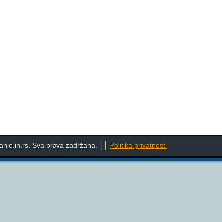
nje.in.rs. Sva prava zadržana. ││
Politika privatnosti