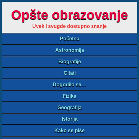
Opšte obrazovanje
Uvek i svugde dostupno znanje
Početna
Astronomija
Biografije
Citati
Dogodilo se…
Fizika
Geografija
Istorija
Kako se piše