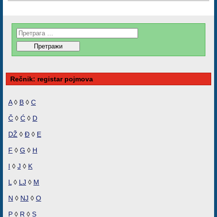
Rečnik: registar pojmova
A
◊
B
◊
C
Č
◊
Ć
◊
D
DŽ
◊
Đ
◊
E
F
◊
G
◊
H
I
◊
J
◊
K
L
◊
LJ
◊
M
N
◊
NJ
◊
O
P
◊
R
◊
S