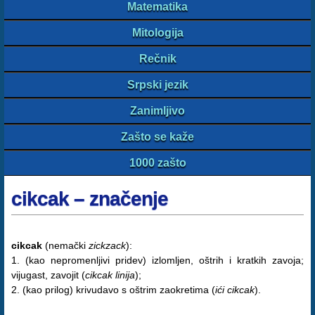
Matematika
Mitologija
Rečnik
Srpski jezik
Zanimljivo
Zašto se kaže
1000 zašto
cikcak – značenje
cikcak
(nemački
zickzack
):
1. (kao nepromenljivi pridev) izlomljen, oštrih i kratkih zavoja;
vijugast, zavojit (
cikcak linija
);
2. (kao prilog) krivudavo s oštrim zaokretima (
ići cikcak
).