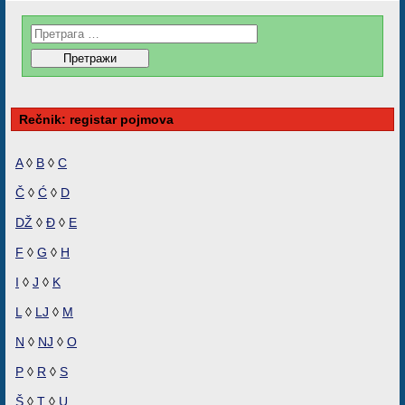
Rečnik: registar pojmova
A
◊
B
◊
C
Č
◊
Ć
◊
D
DŽ
◊
Đ
◊
E
F
◊
G
◊
H
I
◊
J
◊
K
L
◊
LJ
◊
M
N
◊
NJ
◊
O
P
◊
R
◊
S
Š
◊
T
◊
U