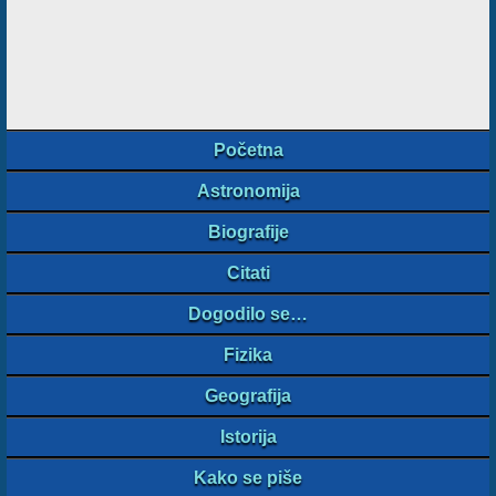
Početna
Astronomija
Biografije
Citati
Dogodilo se…
Fizika
Geografija
Istorija
Kako se piše