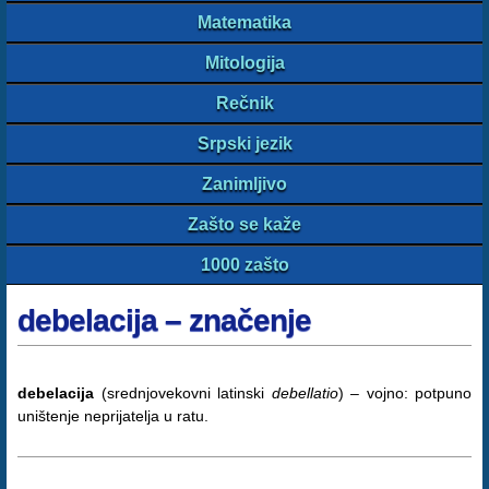
Matematika
Mitologija
Rečnik
Srpski jezik
Zanimljivo
Zašto se kaže
1000 zašto
debelacija – značenje
debelacija
(srednjovekovni latinski
debellatio
) – vojno: potpuno
uništenje neprijatelja u ratu.