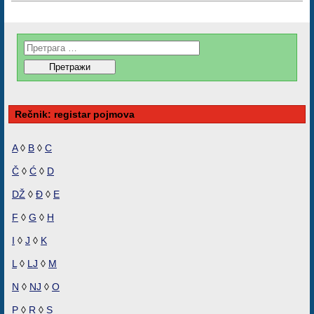
Rečnik: registar pojmova
A
◊
B
◊
C
Č
◊
Ć
◊
D
DŽ
◊
Đ
◊
E
F
◊
G
◊
H
I
◊
J
◊
K
L
◊
LJ
◊
M
N
◊
NJ
◊
O
P
◊
R
◊
S