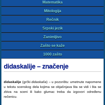
Matematika
Mitologija
Rečnik
Srpski jezik
Zanimljivo
Zašto se kaže
1000 zašto
didaskalije – značenje
didaskalije
(grčki
didaskalía
) – u pozorištu: umetnute napomene
u tekstu scenskog dela kojima se objašnjava šta se vidi i šta se
zbiva na sceni ili kako glumac treba da izgovori određenu
rečenicu.