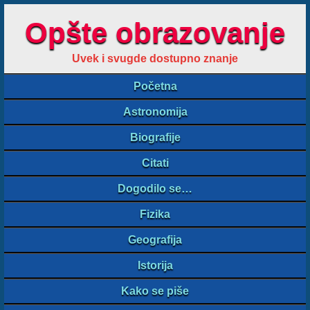
Opšte obrazovanje
Uvek i svugde dostupno znanje
Početna
Astronomija
Biografije
Citati
Dogodilo se…
Fizika
Geografija
Istorija
Kako se piše