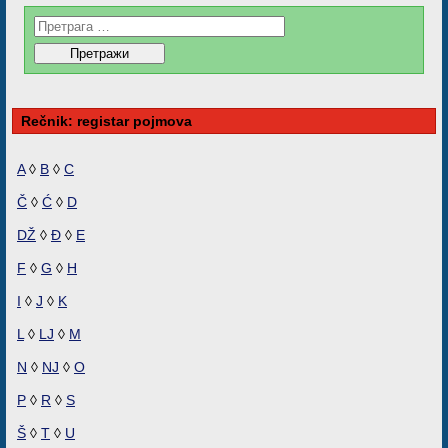
Rečnik: registar pojmova
A
◊
B
◊
C
Č
◊
Ć
◊
D
DŽ
◊
Đ
◊
E
F
◊
G
◊
H
I
◊
J
◊
K
L
◊
LJ
◊
M
N
◊
NJ
◊
O
P
◊
R
◊
S
Š
◊
T
◊
U