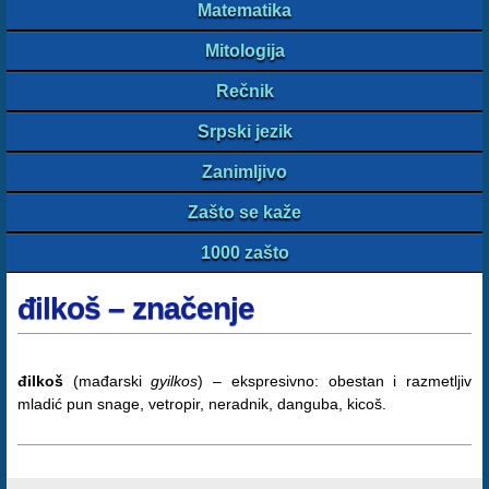
Matematika
Mitologija
Rečnik
Srpski jezik
Zanimljivo
Zašto se kaže
1000 zašto
đilkoš – značenje
đilkoš
(mađarski
gyilkos
) – ekspresivno: obestan i razmetljiv
mladić pun snage, vetropir, neradnik, danguba, kicoš.