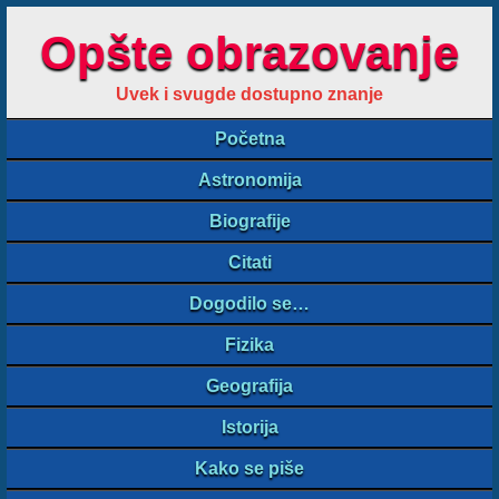
Opšte obrazovanje
Uvek i svugde dostupno znanje
Početna
Astronomija
Biografije
Citati
Dogodilo se…
Fizika
Geografija
Istorija
Kako se piše