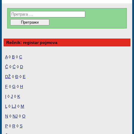
Rečnik: registar pojmova
A
◊
B
◊
C
Č
◊
Ć
◊
D
DŽ
◊
Đ
◊
E
F
◊
G
◊
H
I
◊
J
◊
K
L
◊
LJ
◊
M
N
◊
NJ
◊
O
P
◊
R
◊
S