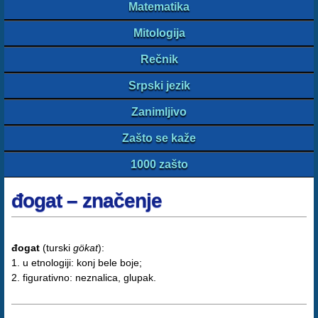
Matematika
Mitologija
Rečnik
Srpski jezik
Zanimljivo
Zašto se kaže
1000 zašto
đogat – značenje
đogat
(turski
gökat
):
1. u etnologiji: konj bele boje;
2. figurativno: neznalica, glupak.