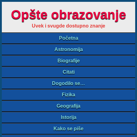
Opšte obrazovanje
Uvek i svugde dostupno znanje
Početna
Astronomija
Biografije
Citati
Dogodilo se…
Fizika
Geografija
Istorija
Kako se piše