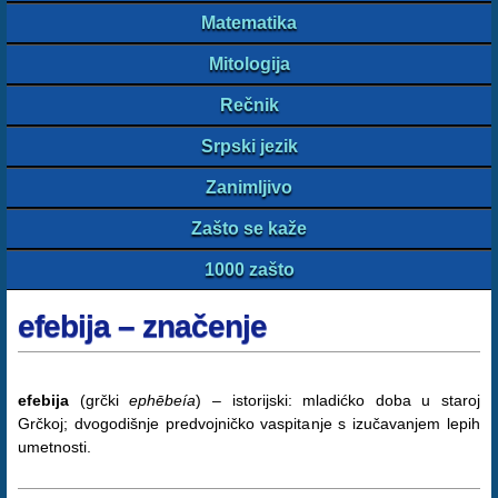
Matematika
Mitologija
Rečnik
Srpski jezik
Zanimljivo
Zašto se kaže
1000 zašto
efebija – značenje
efebija
(grčki
ephēbeía
) – istorijski: mladićko doba u staroj
Grčkoj; dvogodišnje predvojničko vaspitanje s izučavanjem lepih
umetnosti.