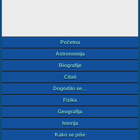
Početna
Astronomija
Biografije
Citati
Dogodilo se…
Fizika
Geografija
Istorija
Kako se piše