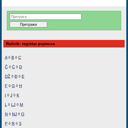
Rečnik: registar pojmova
A
◊
B
◊
C
Č
◊
Ć
◊
D
DŽ
◊
Đ
◊
E
F
◊
G
◊
H
I
◊
J
◊
K
L
◊
LJ
◊
M
N
◊
NJ
◊
O
P
◊
R
◊
S