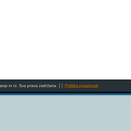
nje.in.rs. Sva prava zadržana. ││
Politika privatnosti