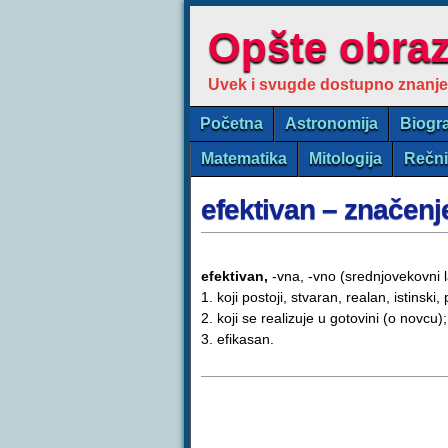
Opšte obra
Uvek i svugde dostupno znanje
Početna
Astronomija
Biogra
Matematika
Mitologija
Rečn
efektivan – značenj
efektivan,
-vna, -vno (srednjovekovni l
1. koji postoji, stvaran, realan, istinski, 
2. koji se realizuje u gotovini (o novcu);
3. efikasan.