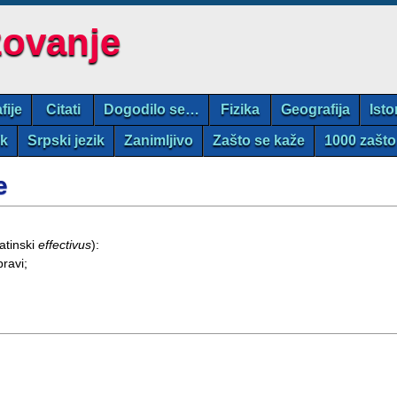
zovanje
fije
Citati
Dogodilo se…
Fizika
Geografija
Isto
ik
Srpski jezik
Zanimljivo
Zašto se kaže
1000 zašto
e
atinski
effectivus
):
pravi;