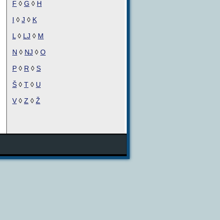
F
◊
G
◊
H
I
◊
J
◊
K
L
◊
LJ
◊
M
N
◊
NJ
◊
O
P
◊
R
◊
S
Š
◊
T
◊
U
V
◊
Z
◊
Ž