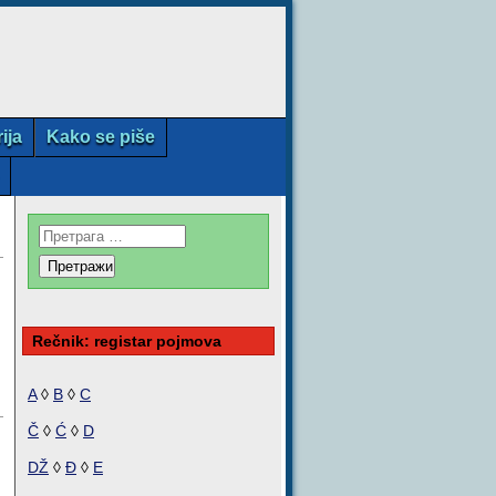
rija
Kako se piše
Rečnik: registar pojmova
A
◊
B
◊
C
Č
◊
Ć
◊
D
DŽ
◊
Đ
◊
E