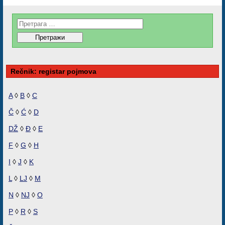
Rečnik: registar pojmova
A
◊
B
◊
C
Č
◊
Ć
◊
D
DŽ
◊
Đ
◊
E
F
◊
G
◊
H
I
◊
J
◊
K
L
◊
LJ
◊
M
N
◊
NJ
◊
O
P
◊
R
◊
S