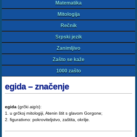
Matematika
Mitologija
Rečnik
Srpski jezik
Zanimljivo
Zašto se kaže
1000 zašto
egida – značenje
egida
(grčki
aigís
):
1. u grčkoj mitologiji, Atenin štit s glavom Gorgone;
2. figurativno: pokroviteljstvo, zaštita, okrilje.