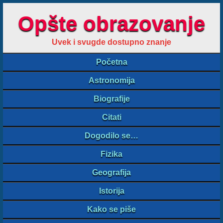
Opšte obrazovanje
Uvek i svugde dostupno znanje
Početna
Astronomija
Biografije
Citati
Dogodilo se…
Fizika
Geografija
Istorija
Kako se piše