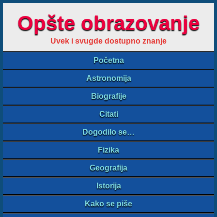
Opšte obrazovanje
Uvek i svugde dostupno znanje
Početna
Astronomija
Biografije
Citati
Dogodilo se…
Fizika
Geografija
Istorija
Kako se piše