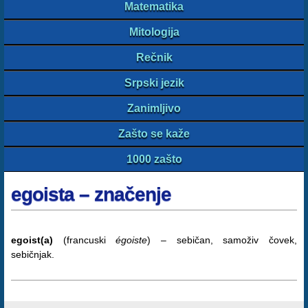
Matematika
Mitologija
Rečnik
Srpski jezik
Zanimljivo
Zašto se kaže
1000 zašto
egoista – značenje
egoist(a)
(francuski
égoiste
) – sebičan, samoživ čovek,
sebičnjak.