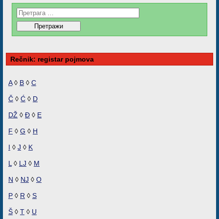
Rečnik: registar pojmova
A
◊
B
◊
C
Č
◊
Ć
◊
D
DŽ
◊
Đ
◊
E
F
◊
G
◊
H
I
◊
J
◊
K
L
◊
LJ
◊
M
N
◊
NJ
◊
O
P
◊
R
◊
S
Š
◊
T
◊
U