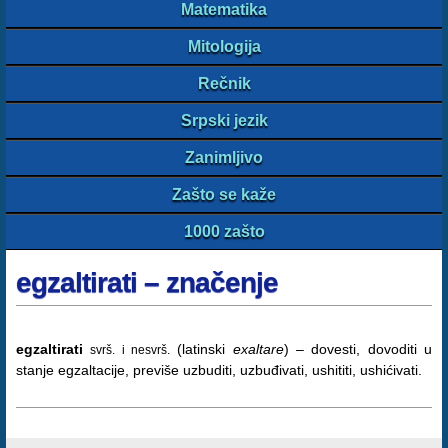
Matematika
Mitologija
Rečnik
Srpski jezik
Zanimljivo
Zašto se kaže
1000 zašto
egzaltirati – značenje
egzaltirati
(latinski
exaltare
) – dovesti, dovoditi u
svrš. i nesvrš.
stanje egzaltacije, previše uzbuditi, uzbuđivati, ushititi, ushićivati.