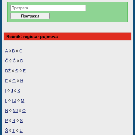
Rečnik: registar pojmova
A
◊
B
◊
C
Č
◊
Ć
◊
D
DŽ
◊
Đ
◊
E
F
◊
G
◊
H
I
◊
J
◊
K
L
◊
LJ
◊
M
N
◊
NJ
◊
O
P
◊
R
◊
S
Š
◊
T
◊
U