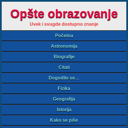
Opšte obrazovanje
Uvek i svugde dostupno znanje
Početna
Astronomija
Biografije
Citati
Dogodilo se…
Fizika
Geografija
Istorija
Kako se piše