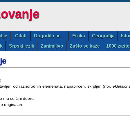
zovanje
fije
Citati
Dogodilo se…
Fizika
Geografija
Isto
ik
Srpski jezik
Zanimljivo
Zašto se kaže
1000 zašto
je
):
tavljen od raznorodnih elemenata, napabirčen, skrpljen (npr.
eklektičn
to mu se čini dobro;
o originalan.