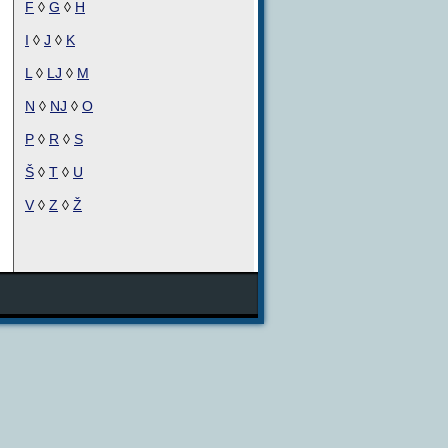
F
◊
G
◊
H
I
◊
J
◊
K
L
◊
LJ
◊
M
N
◊
NJ
◊
O
P
◊
R
◊
S
Š
◊
T
◊
U
V
◊
Z
◊
Ž