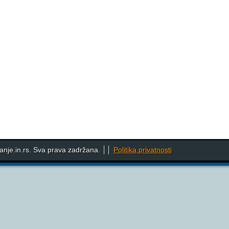
nje.in.rs. Sva prava zadržana. ││
Politika privatnosti