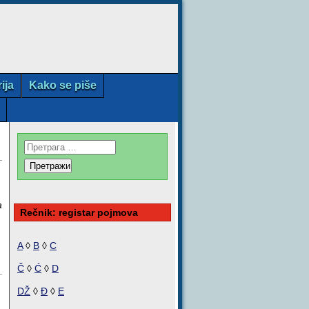
rija
Kako se piše
a
Rečnik: registar pojmova
A
◊
B
◊
C
Č
◊
Ć
◊
D
DŽ
◊
Đ
◊
E