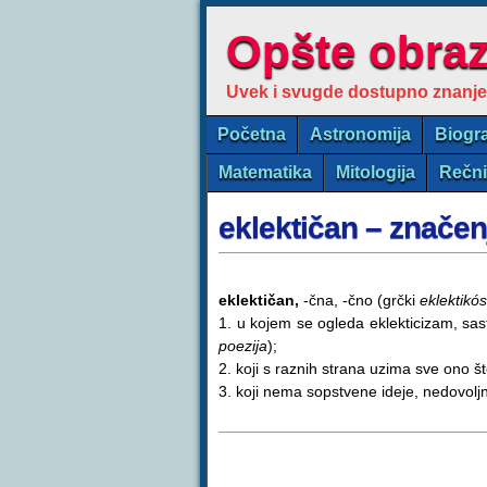
Opšte obra
Uvek i svugde dostupno znanje
Početna
Astronomija
Biogra
Matematika
Mitologija
Rečn
eklektičan – značen
eklektičan,
-čna, -čno (grčki
eklektikós
1. u kojem se ogleda eklekticizam, sas
poezija
);
2. koji s raznih strana uzima sve ono š
3. koji nema sopstvene ideje, nedovoljn