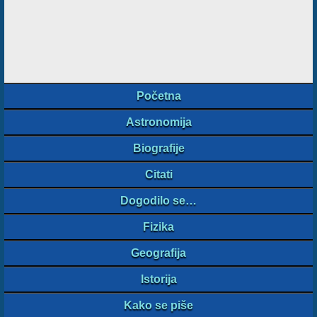
Početna
Astronomija
Biografije
Citati
Dogodilo se…
Fizika
Geografija
Istorija
Kako se piše