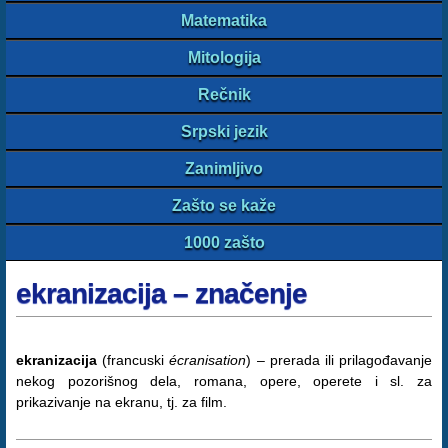
Matematika
Mitologija
Rečnik
Srpski jezik
Zanimljivo
Zašto se kaže
1000 zašto
ekranizacija – značenje
ekranizacija
(francuski
écranisation
) – prerada ili prilagođavanje
nekog pozorišnog dela, romana, opere, operete i sl. za
prikazivanje na ekranu, tj. za film.