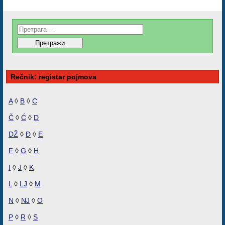
Rečnik: registar pojmova
A
◊
B
◊
C
Č
◊
Ć
◊
D
DŽ
◊
Đ
◊
E
F
◊
G
◊
H
I
◊
J
◊
K
L
◊
LJ
◊
M
N
◊
NJ
◊
O
P
◊
R
◊
S