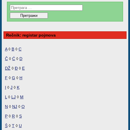
Rečnik: registar pojmova
A
◊
B
◊
C
Č
◊
Ć
◊
D
DŽ
◊
Đ
◊
E
F
◊
G
◊
H
I
◊
J
◊
K
L
◊
LJ
◊
M
N
◊
NJ
◊
O
P
◊
R
◊
S
Š
◊
T
◊
U