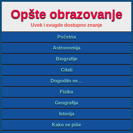
Opšte obrazovanje
Uvek i svugde dostupno znanje
Početna
Astronomija
Biografije
Citati
Dogodilo se…
Fizika
Geografija
Istorija
Kako se piše