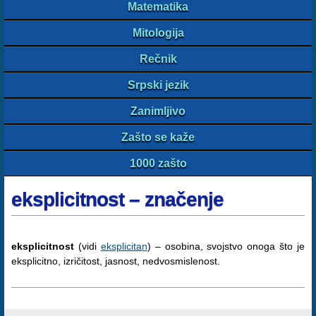
Matematika
Mitologija
Rečnik
Srpski jezik
Zanimljivo
Zašto se kaže
1000 zašto
eksplicitnost – značenje
eksplicitnost
(vidi
eksplicitan
) – osobina, svojstvo onoga što je
eksplicitno, izričitost, jasnost, nedvosmislenost.