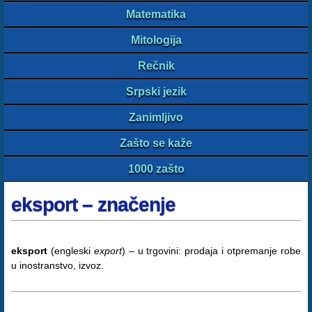
Matematika
Mitologija
Rečnik
Srpski jezik
Zanimljivo
Zašto se kaže
1000 zašto
eksport – značenje
eksport
(engleski
export
) – u trgovini: prodaja i otpremanje robe
u inostranstvo, izvoz.