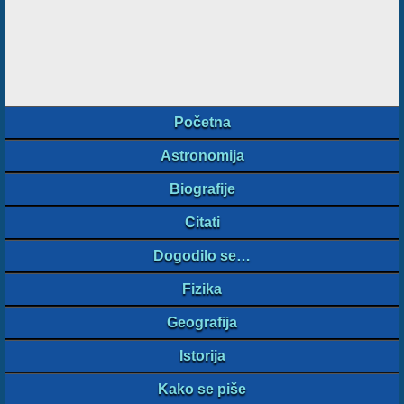
Početna
Astronomija
Biografije
Citati
Dogodilo se…
Fizika
Geografija
Istorija
Kako se piše