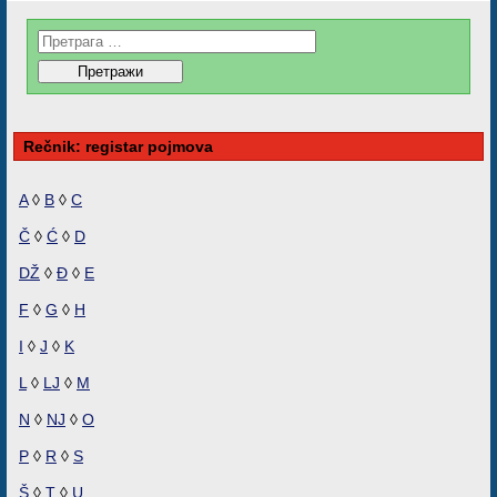
Rečnik: registar pojmova
A
◊
B
◊
C
Č
◊
Ć
◊
D
DŽ
◊
Đ
◊
E
F
◊
G
◊
H
I
◊
J
◊
K
L
◊
LJ
◊
M
N
◊
NJ
◊
O
P
◊
R
◊
S
Š
◊
T
◊
U