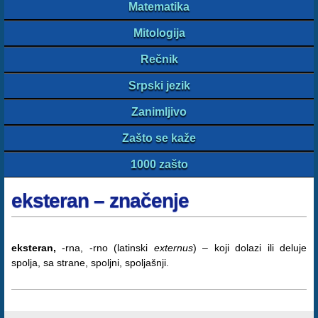
Matematika
Mitologija
Rečnik
Srpski jezik
Zanimljivo
Zašto se kaže
1000 zašto
eksteran – značenje
eksteran,
-rna, -rno (latinski
externus
) – koji dolazi ili deluje
spolja, sa strane, spoljni, spoljašnji.