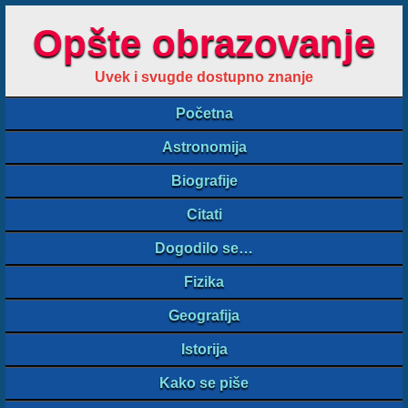
Opšte obrazovanje
Uvek i svugde dostupno znanje
Početna
Astronomija
Biografije
Citati
Dogodilo se…
Fizika
Geografija
Istorija
Kako se piše