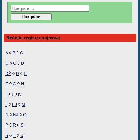
Rečnik: registar pojmova
A
◊
B
◊
C
Č
◊
Ć
◊
D
DŽ
◊
Đ
◊
E
F
◊
G
◊
H
I
◊
J
◊
K
L
◊
LJ
◊
M
N
◊
NJ
◊
O
P
◊
R
◊
S
Š
◊
T
◊
U