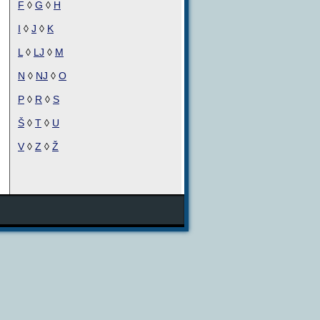
F
◊
G
◊
H
I
◊
J
◊
K
L
◊
LJ
◊
M
N
◊
NJ
◊
O
P
◊
R
◊
S
Š
◊
T
◊
U
V
◊
Z
◊
Ž