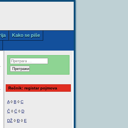
rija
Kako se piše
Rečnik: registar pojmova
A
◊
B
◊
C
Č
◊
Ć
◊
D
DŽ
◊
Đ
◊
E