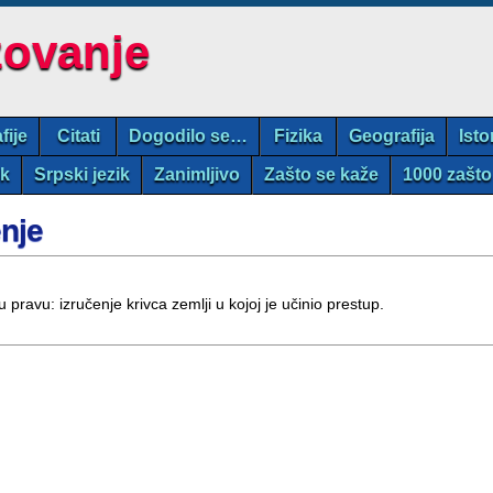
zovanje
fije
Citati
Dogodilo se…
Fizika
Geografija
Isto
ik
Srpski jezik
Zanimljivo
Zašto se kaže
1000 zašto
enje
 u pravu: izručenje krivca zemlji u kojoj je učinio prestup.