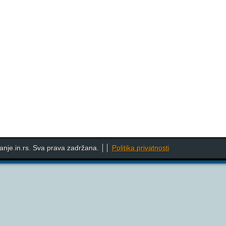
nje.in.rs. Sva prava zadržana. ││
Politika privatnosti