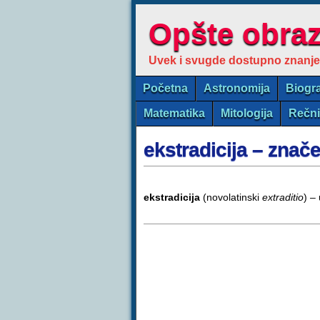
Opšte obra
Uvek i svugde dostupno znanje
Početna
Astronomija
Biogra
Matematika
Mitologija
Rečn
ekstradicija – znač
ekstradicija
(novolatinski
extraditio
) –