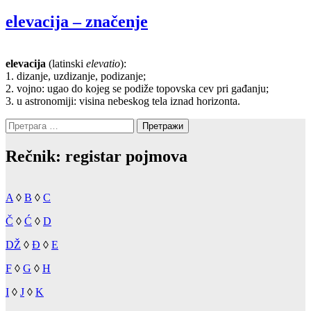
elevacija – značenje
elevacija
(latinski
elevatio
):
1. dizanje, uzdizanje, podizanje;
2. vojno: ugao do kojeg se podiže topovska cev pri gađanju;
3. u astronomiji: visina nebeskog tela iznad horizonta.
Претрага
за:
Rečnik: registar pojmova
A
◊
B
◊
C
Č
◊
Ć
◊
D
DŽ
◊
Đ
◊
E
F
◊
G
◊
H
I
◊
J
◊
K