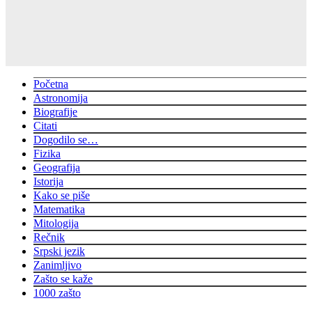
Početna
Astronomija
Biografije
Citati
Dogodilo se…
Fizika
Geografija
Istorija
Kako se piše
Matematika
Mitologija
Rečnik
Srpski jezik
Zanimljivo
Zašto se kaže
1000 zašto