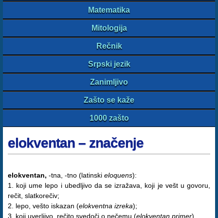
Matematika
Mitologija
Rečnik
Srpski jezik
Zanimljivo
Zašto se kaže
1000 zašto
elokventan – značenje
elokventan,
-tna, -tno (latinski
eloquens
):
1. koji ume lepo i ubedljivo da se izražava, koji je vešt u govoru,
rečit, slatkorečiv;
2. lepo, vešto iskazan (
elokventna izreka
);
3. koji uverljivo, rečito svedoči o nečemu (
elokventan primer
).