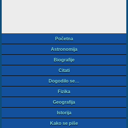
Početna
Astronomija
Biografije
Citati
Dogodilo se…
Fizika
Geografija
Istorija
Kako se piše