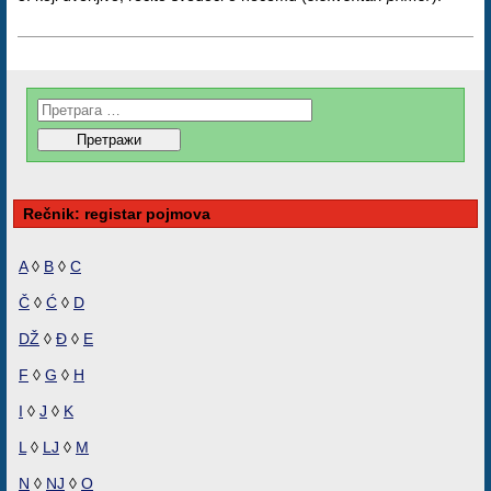
Rečnik: registar pojmova
A
◊
B
◊
C
Č
◊
Ć
◊
D
DŽ
◊
Đ
◊
E
F
◊
G
◊
H
I
◊
J
◊
K
L
◊
LJ
◊
M
N
◊
NJ
◊
O