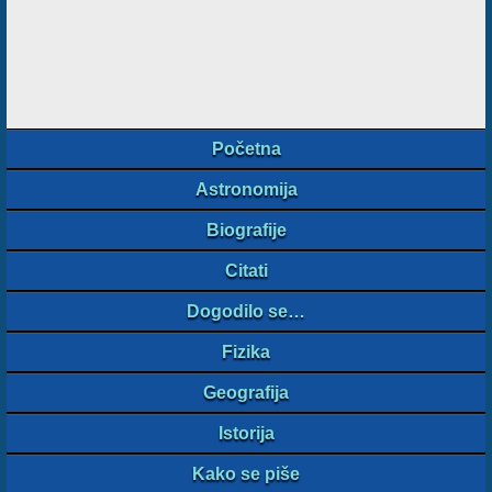
Početna
Astronomija
Biografije
Citati
Dogodilo se…
Fizika
Geografija
Istorija
Kako se piše