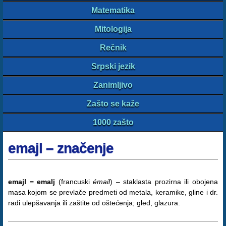
Matematika
Mitologija
Rečnik
Srpski jezik
Zanimljivo
Zašto se kaže
1000 zašto
emajl – značenje
emajl
=
emalj
(francuski
émail
) – staklasta prozirna ili obojena
masa kojom se prevlače predmeti od metala, keramike, gline i dr.
radi ulepšavanja ili zaštite od oštećenja; gleđ, glazura.