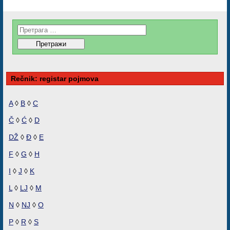
Rečnik: registar pojmova
A
◊
B
◊
C
Č
◊
Ć
◊
D
DŽ
◊
Đ
◊
E
F
◊
G
◊
H
I
◊
J
◊
K
L
◊
LJ
◊
M
N
◊
NJ
◊
O
P
◊
R
◊
S