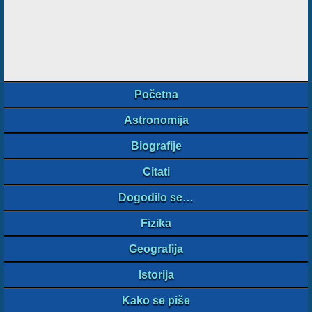
Početna
Astronomija
Biografije
Citati
Dogodilo se…
Fizika
Geografija
Istorija
Kako se piše