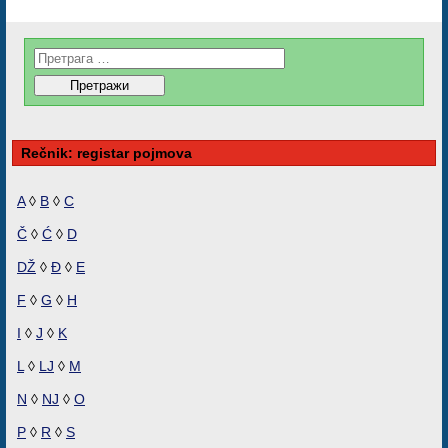
Rečnik: registar pojmova
A
◊
B
◊
C
Č
◊
Ć
◊
D
DŽ
◊
Đ
◊
E
F
◊
G
◊
H
I
◊
J
◊
K
L
◊
LJ
◊
M
N
◊
NJ
◊
O
P
◊
R
◊
S