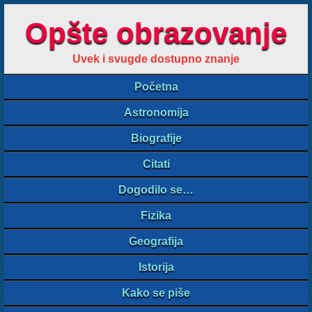
Opšte obrazovanje
Uvek i svugde dostupno znanje
Početna
Astronomija
Biografije
Citati
Dogodilo se…
Fizika
Geografija
Istorija
Kako se piše