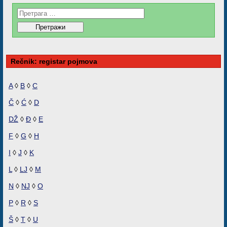
Rečnik: registar pojmova
A
◊
B
◊
C
Č
◊
Ć
◊
D
DŽ
◊
Đ
◊
E
F
◊
G
◊
H
I
◊
J
◊
K
L
◊
LJ
◊
M
N
◊
NJ
◊
O
P
◊
R
◊
S
Š
◊
T
◊
U