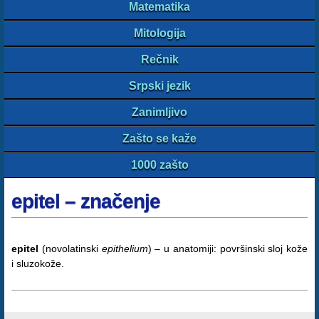
Matematika
Mitologija
Rečnik
Srpski jezik
Zanimljivo
Zašto se kaže
1000 zašto
epitel – značenje
epitel
(novolatinski
epithelium
) – u anatomiji: površinski sloj kože
i sluzokože.