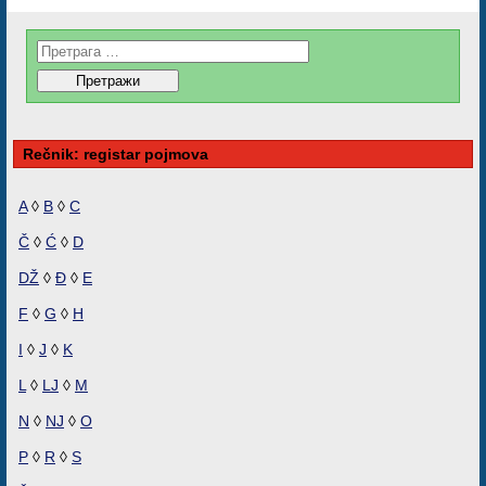
Rečnik: registar pojmova
A
◊
B
◊
C
Č
◊
Ć
◊
D
DŽ
◊
Đ
◊
E
F
◊
G
◊
H
I
◊
J
◊
K
L
◊
LJ
◊
M
N
◊
NJ
◊
O
P
◊
R
◊
S