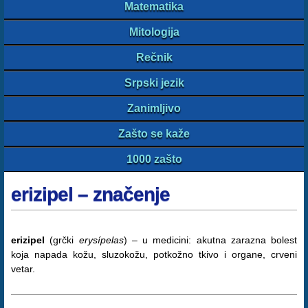
Matematika
Mitologija
Rečnik
Srpski jezik
Zanimljivo
Zašto se kaže
1000 zašto
erizipel – značenje
erizipel
(grčki
erysípelas
) – u medicini: akutna zarazna bolest
koja napada kožu, sluzokožu, potkožno tkivo i organe, crveni
vetar.