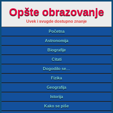
Opšte obrazovanje
Uvek i svugde dostupno znanje
Početna
Astronomija
Biografije
Citati
Dogodilo se…
Fizika
Geografija
Istorija
Kako se piše