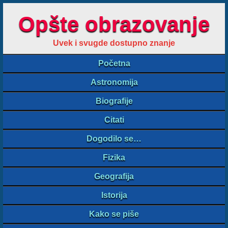
Opšte obrazovanje
Uvek i svugde dostupno znanje
Početna
Astronomija
Biografije
Citati
Dogodilo se…
Fizika
Geografija
Istorija
Kako se piše