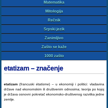
Matematika
Mitologija
Rečnik
Srpski jezik
Zanimljivo
Zašto se kaže
1000 zašto
etatizam – značenje
etatizam
(francuski
étatisme
) – u ekonomiji i politici: vladavina
države nad ekonomskim ili društvenim odnosima; teorija po kojoj
je država osnovni pokretač ekonomsko-društvenog razvitka jedne
zemlje.