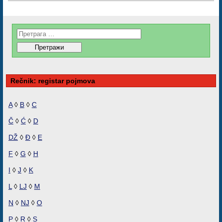
Rečnik: registar pojmova
A
◊
B
◊
C
Č
◊
Ć
◊
D
DŽ
◊
Đ
◊
E
F
◊
G
◊
H
I
◊
J
◊
K
L
◊
LJ
◊
M
N
◊
NJ
◊
O
P
◊
R
◊
S