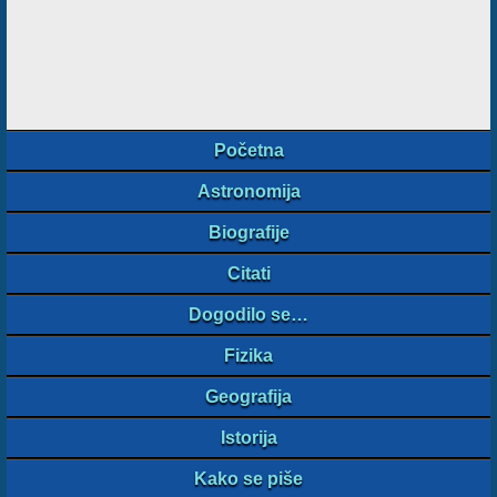
Početna
Astronomija
Biografije
Citati
Dogodilo se…
Fizika
Geografija
Istorija
Kako se piše