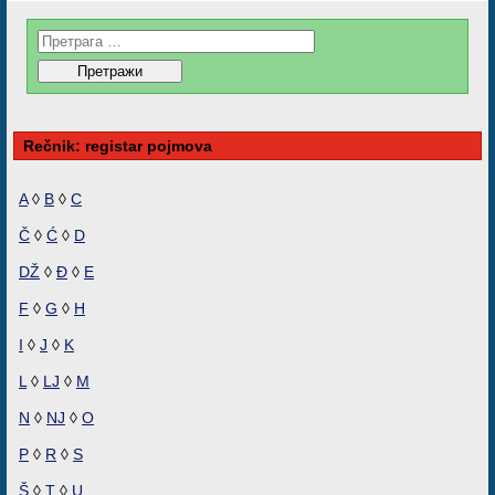
Rečnik: registar pojmova
A
◊
B
◊
C
Č
◊
Ć
◊
D
DŽ
◊
Đ
◊
E
F
◊
G
◊
H
I
◊
J
◊
K
L
◊
LJ
◊
M
N
◊
NJ
◊
O
P
◊
R
◊
S
Š
◊
T
◊
U