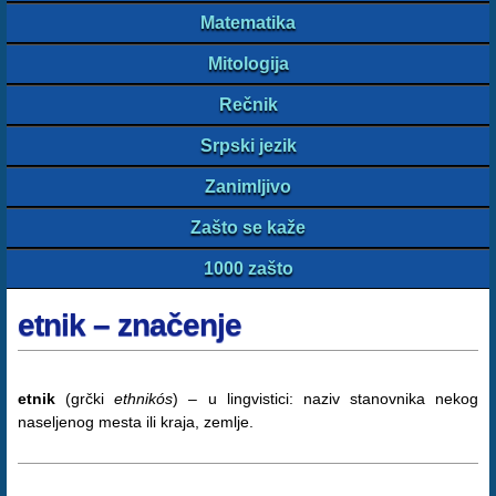
Matematika
Mitologija
Rečnik
Srpski jezik
Zanimljivo
Zašto se kaže
1000 zašto
etnik – značenje
etnik
(grčki
ethnikós
) – u lingvistici: naziv stanovnika nekog
naseljenog mesta ili kraja, zemlje.